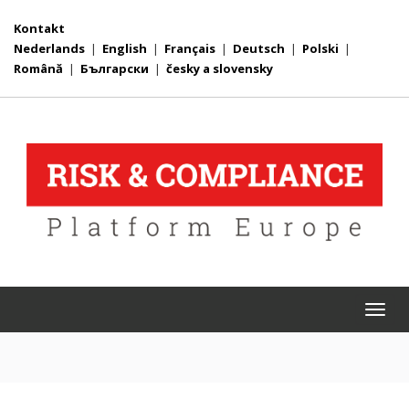
Kontakt
Nederlands
|
English
|
Français
|
Deutsch
|
Polski
|
Română
|
Български
|
česky a slovensky
Togg
navi