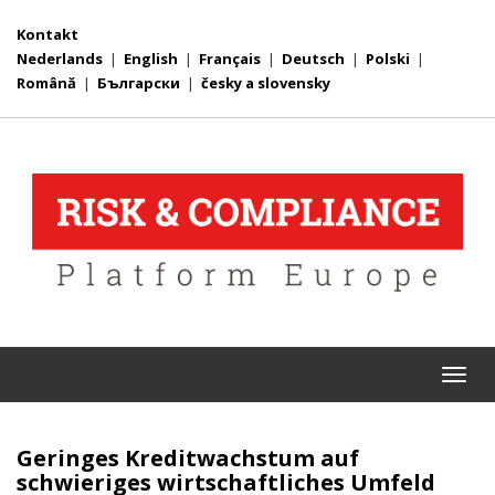
Kontakt
Nederlands
|
English
|
Français
|
Deutsch
|
Polski
|
Română
|
Български
|
česky a slovensky
Togg
navi
Geringes Kreditwachstum auf
schwieriges wirtschaftliches Umfeld