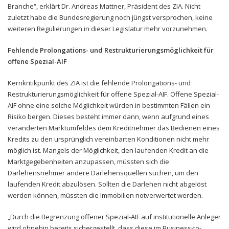
Branche“, erklärt Dr. Andreas Mattner, Präsident des ZIA. Nicht
zuletzt habe die Bundesregierung noch jüngst versprochen, keine
weiteren Regulierungen in dieser Legislatur mehr vorzunehmen.
Fehlende Prolongations- und Restrukturierungsmöglichkeit für
offene Spezial-AIF
Kernkritikpunkt des ZIA ist die fehlende Prolongations- und
Restrukturierungsmöglichkeit für offene Spezial-AIF. Offene Spezial-
AIF ohne eine solche Möglichkeit würden in bestimmten Fällen ein
Risiko bergen. Dieses besteht immer dann, wenn aufgrund eines
veränderten Marktumfeldes dem Kreditnehmer das Bedienen eines
Kredits zu den ursprünglich vereinbarten Konditionen nicht mehr
möglich ist. Mangels der Möglichkeit, den laufenden Kredit an die
Marktgegebenheiten anzupassen, müssten sich die
Darlehensnehmer andere Darlehensquellen suchen, um den
laufenden Kredit abzulösen. Sollten die Darlehen nicht abgelöst
werden können, müssten die Immobilien notverwertet werden.
„Durch die Begrenzung offener Spezial-AIF auf institutionelle Anleger
wird ohnehin bereits sichergestellt, dass diese im Business-to-