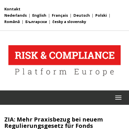
Kontakt
Nederlands
|
English
|
Français
|
Deutsch
|
Polski
|
Română
|
Български
|
česky a slovensky
Togg
navi
ZIA: Mehr Praxisbezug bei neuem
Regulierungsgesetz für Fonds