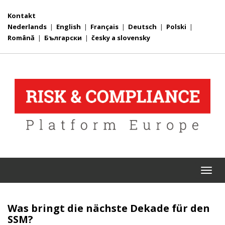
Kontakt
Nederlands
|
English
|
Français
|
Deutsch
|
Polski
|
Română
|
Български
|
česky a slovensky
Togg
navi
Was bringt die nächste Dekade für den
SSM?