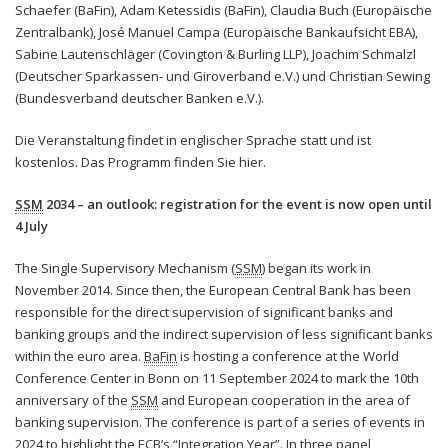
Schaefer (BaFin), Adam Ketessidis (BaFin), Claudia Buch (Europäische
Zentralbank), José Manuel Campa (Europäische Bankaufsicht EBA),
Sabine Lautenschläger (Covington & Burling LLP), Joachim Schmalzl
(Deutscher Sparkassen- und Giroverband e.V.) und Christian Sewing
(Bundesverband deutscher Banken e.V.).
Die Veranstaltung findet in englischer Sprache statt und ist
kostenlos. Das Programm finden Sie hier.
SSM
2034 – an outlook: registration for the event is now open until
4 July
The Single Supervisory Mechanism (
SSM
) began its work in
November 2014. Since then, the European Central Bank has been
responsible for the direct supervision of significant banks and
banking groups and the indirect supervision of less significant banks
within the euro area.
BaFin
is hosting a conference at the World
Conference Center in Bonn on 11 September 2024 to mark the 10th
anniversary of the
SSM
and European cooperation in the area of
banking supervision. The conference is part of a series of events in
2024 to highlight the ECB’s “Integration Year”. In three panel