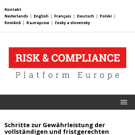
Kontakt
Nederlands
|
English
|
Français
|
Deutsch
|
Polski
|
Română
|
Български
|
česky a slovensky
Togg
navi
Schritte zur Gewährleistung der
vollständigen und fristgerechten