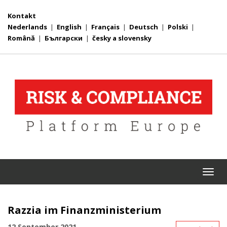
Kontakt
Nederlands
|
English
|
Français
|
Deutsch
|
Polski
|
Română
|
Български
|
česky a slovensky
Togg
navi
Razzia im Finanzministerium
12 September 2021