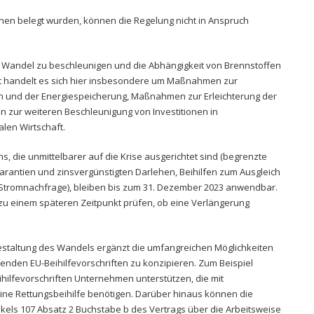
onen belegt wurden, können die Regelung nicht in Anspruch
 Wandel zu beschleunigen und die Abhängigkeit von Brennstoffen
et handelt es sich hier insbesondere um Maßnahmen zur
 und der Energiespeicherung, Maßnahmen zur Erleichterung der
 zur weiteren Beschleunigung von Investitionen in
len Wirtschaft.
 die unmittelbarer auf die Krise ausgerichtet sind (begrenzte
 Garantien und zinsvergünstigten Darlehen, Beihilfen zum Ausgleich
tromnachfrage), bleiben bis zum 31. Dezember 2023 anwendbar.
 zu einem späteren Zeitpunkt prüfen, ob eine Verlängerung
estaltung des Wandels ergänzt die umfangreichen Möglichkeiten
enden EU-Beihilfevorschriften zu konzipieren. Zum Beispiel
hilfevorschriften Unternehmen unterstützen, die mit
ne Rettungsbeihilfe benötigen. Darüber hinaus können die
kels 107 Absatz 2 Buchstabe b des Vertrags über die Arbeitsweise