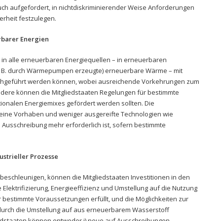
uch aufgefordert, in nichtdiskriminierender Weise Anforderungen
rheit festzulegen.
barer Energien
 in alle erneuerbaren Energiequellen – in erneuerbaren
z. B. durch Wärmepumpen erzeugte) erneuerbare Wärme – mit
rchgeführt werden können, wobei ausreichende Vorkehrungen zum
ndere können die Mitgliedstaaten Regelungen für bestimmte
tionalen Energiemixes gefördert werden sollten. Die
leine Vorhaben und weniger ausgereifte Technologien wie
Ausschreibung mehr erforderlich ist, sofern bestimmte
strieller Prozesse
 beschleunigen, können die Mitgliedstaaten Investitionen in den
 Elektrifizierung, Energieeffizienz und Umstellung auf die Nutzung
bestimmte Voraussetzungen erfüllt, und die Möglichkeiten zur
 durch die Umstellung auf aus erneuerbarem Wasserstoff
edstaaten können entweder i) neue auf Ausschreibungen