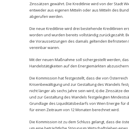
Zinssätzen gewährt. Die Kreditlinie wird von der Stadt 
entweder aus eigenen Mitteln oder aus Mitteln des Bunde
abgerufen werden.
Die neue Kreditlinie wird drei bestehende Kreditlinien 
worden und wurden bereits vollständig zurückgezahlt. Bei
die Voraussetzungen des damals geltenden Befristeten 
vereinbar waren.
Mit der neuen Maßnahme soll sichergestellt werden, das
Handelstätigkeiten auf den Energiemärkten abzusichern
Die Kommission hat festgestellt, dass die von Österreic
Krisenbewältigung und zur Gestaltung des Wandels festge
nicht länger als sechs Jahre sein wird, ii) die Zinssätze 
und zur Gestaltung des Wandels festgelegten Mindestsätz
Grundlage des Liquiditätsbedarfs von Wien Energie für 
für einen Zeitraum von 12 Monaten berechnet wird.
Die Kommission ist zu dem Schluss gelangt, dass die öst
um eine beträchtliche Störung im Wirtschaftsleben eines 