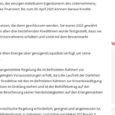
Wien, der einzigen mittelbaren Eigentümerin des Unternehmens,
s finanziert. Bis zum 30. April 2025 können daraus Kredite
ersetzen, die dann geschlossen werden. Sie waren 2022 gewährt
 allen drei bestehenden Kreditlinien wurde festgestellt, dass sie
Krisenrahmens erfüllten und somit mit dem Binnenmarkt
W
s Wien Energie über genügend Liquidität verfügt, um seine
.
h angemeldete Regelung die im Befristeten Rahmen zur
legten Voraussetzungen erfüllt, da i) die Laufzeit der Darlehen
der Kreditlinie mit den im Befristeten Rahmen zur Krisenbewältigung
en im Einklang stehen und iii) der Beihilfebetrag auf der
die Besicherung seiner Handelstätigkeiten auf den Energiemärkten
erreichische Regelung erforderlich, geeignet und angemessen ist,
Mitgliedstaats zu beheben, und daher mit Artikel 107 Absatz 3