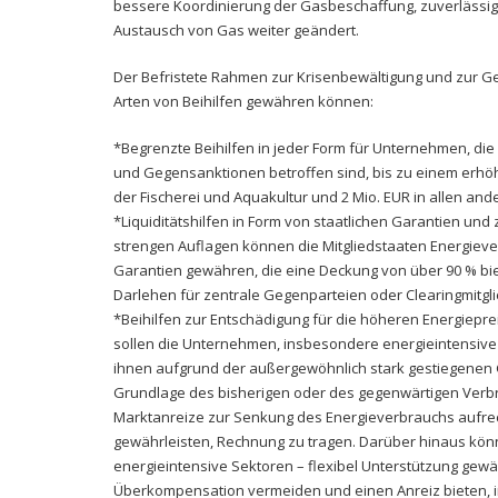
bessere Koordinierung der Gasbeschaffung, zuverlässi
Austausch von Gas weiter geändert.
Der Befristete Rahmen zur Krisenbewältigung und zur Ge
Arten von Beihilfen gewähren können:
*Begrenzte Beihilfen in jeder Form für Unternehmen, di
und Gegensanktionen betroffen sind, bis zu einem erhöht
der Fischerei und Aquakultur und 2 Mio. EUR in allen and
*Liquiditätshilfen in Form von staatlichen Garantien un
strengen Auflagen können die Mitgliedstaaten Energieve
Garantien gewähren, die eine Deckung von über 90 % bie
Darlehen für zentrale Gegenparteien oder Clearingmitgli
*Beihilfen zur Entschädigung für die höheren Energieprei
sollen die Unternehmen, insbesondere energieintensive
ihnen aufgrund der außergewöhnlich stark gestiegenen G
Grundlage des bisherigen oder des gegenwärtigen Verbr
Marktanreize zur Senkung des Energieverbrauchs aufrech
gewährleisten, Rechnung zu tragen. Darüber hinaus könn
energieintensive Sektoren – flexibel Unterstützung gew
Überkompensation vermeiden und einen Anreiz bieten, im