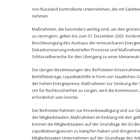
Von Russland kontrollierte Unternehmen, die mit Sankti
nehmen.
Maßnahmen, die besonders wichtig sind, um den grünen
zu verringern, gelten bis zum 31. Dezember 2025. Konkr
Beschleunigung des Ausbaus der erneuerbaren Energien
Dekarbonisierung industrieller Prozesse und Maßnahmen
Schlüsselbereiche für den Übergang zu einer klimaneutra
Die übrigen Bestimmungen des Befristeten Krisenrahmens,
Beihilfebeträge, Liquiditätshilfe in Form von staatlichen
der hohen Energiepreise, Maßnahmen zur Senkung der S
Um für Rechtssicherheit zu sorgen, wird die Kommission
erforderlich sein könnte.
Der Befristete Rahmen zur Krisenbewältigung und zur G
der Mitgliedstaaten, Maßnahmen im Einklang mit den gelt
können die Mitgliedstaaten auf der Grundlage der EU-Bei
Liquiditätsengpässen zu kämpfen haben und dringend ei
Mitgliedstaaten Unternehmen auf der Grundlage des Arti