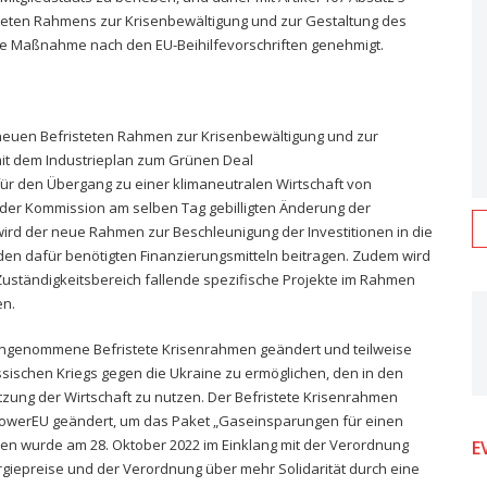
eten Rahmens zur Krisenbewältigung und zur Gestaltung des
 die Maßnahme nach den EU-Beihilfevorschriften genehmigt.
neuen Befristeten Rahmen zur Krisenbewältigung und zur
it dem Industrieplan zum Grünen Deal
ür den Übergang zu einer klimaneutralen Wirtschaft von
der Kommission am selben Tag gebilligten Änderung der
ird der neue Rahmen zur Beschleunigung der Investitionen in die
en dafür benötigten Finanzierungsmitteln beitragen. Zudem wird
 Zuständigkeitsbereich fallende spezifische Projekte im Rahmen
en.
ngenommene Befristete Krisenrahmen geändert und teilweise
ssischen Kriegs gegen die Ukraine zu ermöglichen, den in den
tzung der Wirtschaft zu nutzen. Der Befristete Krisenrahmen
REPowerEU geändert, um das Paket „Gaseinsparungen für einen
men wurde am 28. Oktober 2022 im Einklang mit der Verordnung
E
giepreise und der Verordnung über mehr Solidarität durch eine