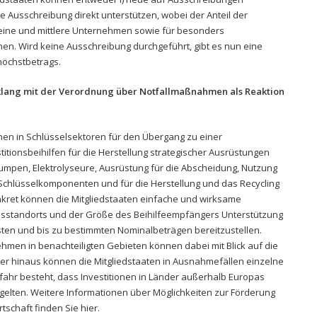
 Ausschreibung direkt unterstützen, wobei der Anteil der
 kleine und mittlere Unternehmen sowie für besonders
n. Wird keine Ausschreibung durchgeführt, gibt es nun eine
höchstbetrags.
ang mit der Verordnung über Notfallmaßnahmen als Reaktion
en in Schlüsselsektoren für den Übergang zu einer
itionsbeihilfen für die Herstellung strategischer Ausrüstungen
umpen, Elektrolyseure, Ausrüstung für die Abscheidung, Nutzung
Schlüsselkomponenten und für die Herstellung und das Recycling
onkret können die Mitgliedstaaten einfache und wirksame
sstandorts und der Größe des Beihilfeempfängers Unterstützung
sten und bis zu bestimmten Nominalbeträgen bereitzustellen.
men in benachteiligten Gebieten können dabei mit Blick auf die
er hinaus können die Mitgliedstaaten in Ausnahmefällen einzelne
fahr besteht, dass Investitionen in Länder außerhalb Europas
elten. Weitere Informationen über Möglichkeiten zur Förderung
schaft finden Sie hier.