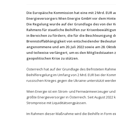
Die Europäische Kommission hat eine mit 2 Mrd. EUR a
Energieversorgers Wien Energie GmbH vor dem Hinter
Die Regelung wurde auf der Grundlage des von der 
Rahmens für staatliche Beihilfen zur Krisenbewälti
in Bereichen zu fördern, die für die Beschleunigung 
Brennstoffabhängigkeit von entscheidender Bedeutun
angenommene und am 20. Juli 2022 sowie am 28. Oktob
und teilweise verlängert, um es den Mitgliedstaaten z
geopolitischen Krise zu stützen.
Österreich hat auf der Grundlage des Befristeten Rahm
Beihilferegelung im Umfang von 2 Mrd. EUR bei der Kom
russischen Krieges gegen die Ukraine unterstützt werden
Wien Energie ist ein Strom- und Fernwärmeerzeuger und
größte Energieversorger in Österreich. Seit August 2022
Strompreise mit Liquiditätsengpässen.
Im Rahmen dieser Maßnahme wird die Beihilfe in Form ein