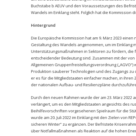
Buchstabe b AEUV und den Voraussetzungen des Befrist
Wandels im Einklang steht. Folglich hat die Kommission
Hintergrund
Die Europäische Kommission hat am 9. März 2023 einen 
Gestaltung des Wandels angenommen, um im Einklang m
Unterstützungsmaßnahmen in Sektoren zu fördern, die f
entscheidender Bedeutung sind. Zusammen mit der von 
Allgemeinen Gruppenfreistellungsverordnung („AGVO“) w
Produktion sauberer Technologien und des Zugangs zu d
er es für die Mitgliedstaaten einfacher machen, in ihren
der nationalen Aufbau- und Resilienzpläne durchzuführ
Durch den neuen Rahmen wurde der am 23. März 2022 a
verlängert, um es den Mitgliedstaaten angesichts des ru
Beihilfevorschriften vorgesehenen Spielraum für die Stü
wurde am 20. Juli 2022 im Einklang mit den Zielen von 
sicheren Winter“ zu ergänzen. Der Befristete Krisenrah
über Notfallmaßnahmen als Reaktion auf die hohen Ener