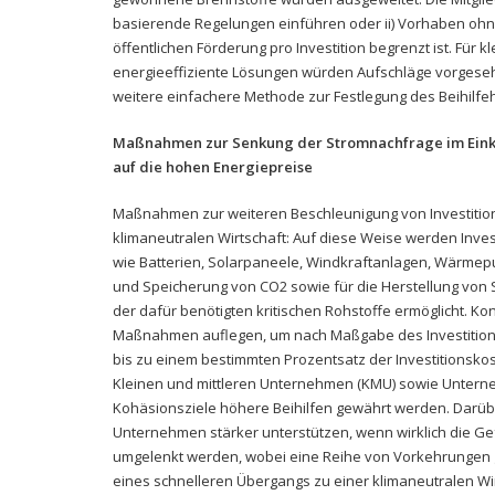
basierende Regelungen einführen oder ii) Vorhaben ohne
öffentlichen Förderung pro Investition begrenzt ist. Für
energieeffiziente Lösungen würden Aufschläge vorgesehe
weitere einfachere Methode zur Festlegung des Beihilfe
Maßnahmen zur Senkung der Stromnachfrage im Einkl
auf die hohen Energiepreise
Maßnahmen zur weiteren Beschleunigung von Investition
klimaneutralen Wirtschaft: Auf diese Weise werden Invest
wie Batterien, Solarpaneele, Windkraftanlagen, Wärmep
und Speicherung von CO2 sowie für die Herstellung von 
der dafür benötigten kritischen Rohstoffe ermöglicht. K
Maßnahmen auflegen, um nach Maßgabe des Investition
bis zu einem bestimmten Prozentsatz der Investitionsko
Kleinen und mittleren Unternehmen (KMU) sowie Unterneh
Kohäsionsziele höhere Beihilfen gewährt werden. Darüb
Unternehmen stärker unterstützen, wenn wirklich die Ge
umgelenkt werden, wobei eine Reihe von Vorkehrungen g
eines schnelleren Übergangs zu einer klimaneutralen Wirt