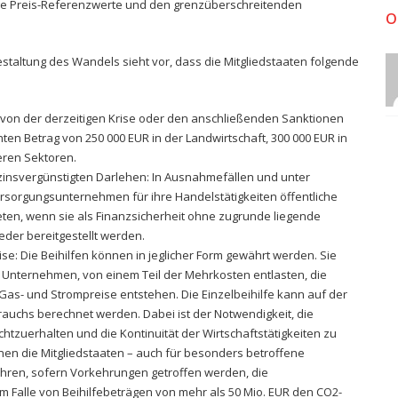
ge Preis-Referenzwerte und den grenzüberschreitenden
O
staltung des Wandels sieht vor, dass die Mitgliedstaaten folgende
e von der derzeitigen Krise oder den anschließenden Sanktionen
en Betrag von 250 000 EUR in der Landwirtschaft, 300 000 EUR in
eren Sektoren.
d zinsvergünstigten Darlehen: In Ausnahmefällen und unter
rsorgungsunternehmen für ihre Handelstätigkeiten öffentliche
ten, wenn sie als Finanzsicherheit ohne zugrunde liegende
eder bereitgestellt werden.
se: Die Beihilfen können in jeglicher Form gewährt werden. Sie
 Unternehmen, von einem Teil der Mehrkosten entlasten, die
as- und Strompreise entstehen. Die Einzelbeihilfe kann auf der
auchs berechnet werden. Dabei ist der Notwendigkeit, die
tzuerhalten und die Kontinuität der Wirtschaftstätigkeiten zu
en die Mitgliedstaaten – auch für besonders betroffene
ähren, sofern Vorkehrungen getroffen werden, die
 Falle von Beihilfebeträgen von mehr als 50 Mio. EUR den CO2-