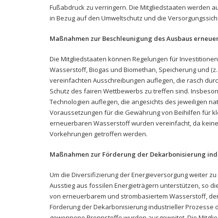
Fußabdruck zu verringern. Die Mitgliedstaaten werden a
in Bezug auf den Umweltschutz und die Versorgungssiche
Maßnahmen zur Beschleunigung des Ausbaus erneuer
Die Mitgliedstaaten können Regelungen für Investitionen
Wasserstoff, Biogas und Biomethan, Speicherung und (
vereinfachten Ausschreibungen auflegen, die rasch du
Schutz des fairen Wettbewerbs zu treffen sind. Insbeso
Technologien auflegen, die angesichts des jeweiligen na
Voraussetzungen für die Gewährung von Beihilfen für k
erneuerbaren Wasserstoff wurden vereinfacht, da keine 
Vorkehrungen getroffen werden.
Maßnahmen zur Förderung der Dekarbonisierung indu
Um die Diversifizierung der Energieversorgung weiter zu
Ausstieg aus fossilen Energieträgern unterstützen, so die
von erneuerbarem und strombasiertem Wasserstoff, der 
Förderung der Dekarbonisierung industrieller Prozesse
gewonnene Brennstoffe wurden ausgeweitet. Die Mitgli