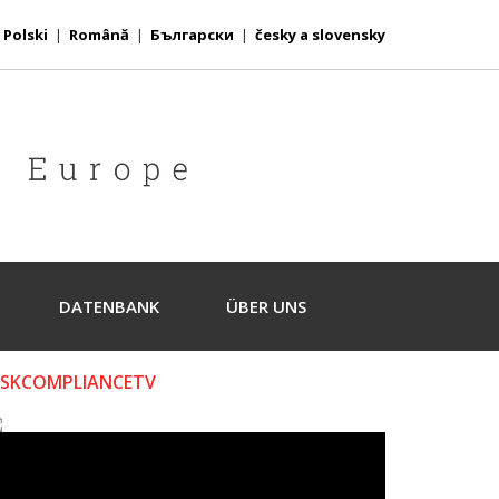
|
Polski
|
Română
|
Български
|
česky a slovensky
DATENBANK
ÜBER UNS
ISKCOMPLIANCETV