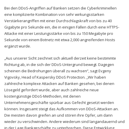
Bei den DDoS-Angriffen auf Banken setzen die Cyberkriminellen
eine komplizierte Kombination von sehr wirkungsstarken
Verstärkerangriffen mit einer Durchschlagskraft von bis zu 40
Gigabyte pro Sekunde ein, die in einigen Fällen durch eine HTTPS-
Attacke mit einer Leistungsstärke von bis zu 150 Megabyte pro
Sekunde von einem Botnetz mit etwa 2,000 angreifenden Hosts
ergänzt wurde.
„Aus unserer Sicht zeichnet sich aktuell derzeit keine bestimmte
Richtung ab, in die sich der DDoS-Untergrund bewegt. Dagegen
scheinen die Bedrohungen überall zu wachsen“, sagt Evgeny
Vigovsky, Head of Kaspersky DDoS Protection. „Wir haben
zahlreiche komplexe Attacken auf Banken gesehen, bei denen
Lösegeld gefordert wurde, aber auch zahlreiche neue
kostengünstige DDoS-Methoden, mit denen
Unternehmensgeschäfte spürbar aus Gefecht gesetzt werden
können. Insgesamt steigt das Aufkommen von DDoS-Attacken an.
Die meisten davon greifen an und stören ihre Opfer, um dann
wieder zu verschwinden. Andere wiederum sind langandauernd und
in der Lage Bankgeschäfte zu unterbrechen. Diese Entwicklung