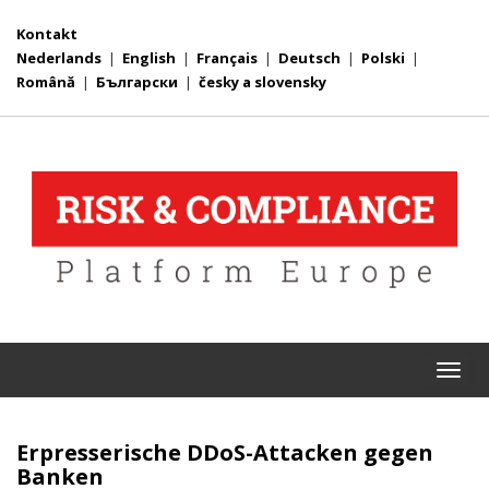
Kontakt
Nederlands
|
English
|
Français
|
Deutsch
|
Polski
|
Română
|
Български
|
česky a slovensky
Togg
navi
Erpresserische DDoS-Attacken gegen
Banken