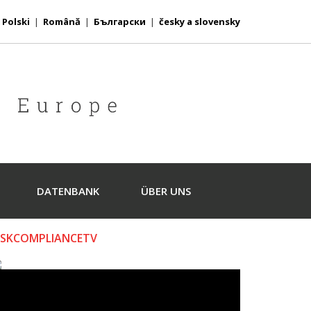
|
Polski
|
Română
|
Български
|
česky a slovensky
DATENBANK
ÜBER UNS
ISKCOMPLIANCETV