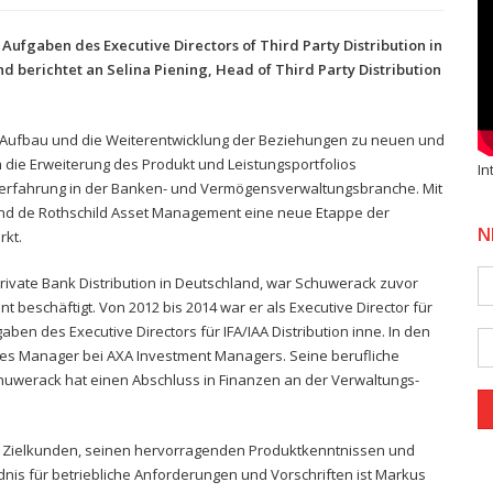
ufgaben des Executive Directors of Third Party Distribution in
nd berichtet an Selina Piening, Head of Third Party Distribution
n Aufbau und die Weiterentwicklung der Beziehungen zu neuen und
 die Erweiterung des Produkt und Leistungsportfolios
In
fserfahrung in der Banken- und Vermögensverwaltungsbranche. Mit
nd de Rothschild Asset Management eine neue Etappe der
N
rkt.
 Private Bank Distribution in Deutschland, war Schuwerack zuvor
beschäftigt. Von 2012 bis 2014 war er als Executive Director für
gaben des Executive Directors für IFA/IAA Distribution inne. In den
ales Manager bei AXA Investment Managers. Seine berufliche
uwerack hat einen Abschluss in Finanzen an der Verwaltungs-
 Zielkunden, seinen hervorragenden Produktkenntnissen und
nis für betriebliche Anforderungen und Vorschriften ist Markus