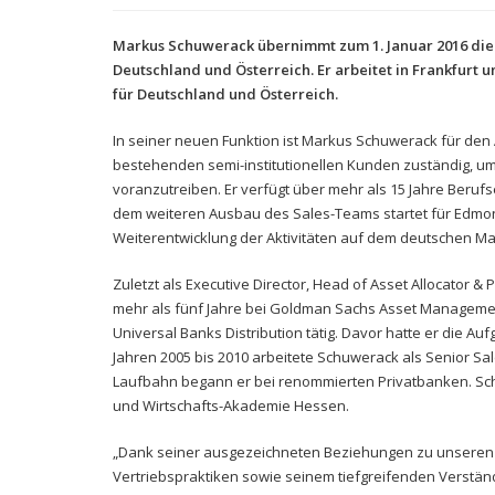
Markus Schuwerack übernimmt zum 1. Januar 2016 die A
Deutschland und Österreich. Er arbeitet in Frankfurt u
für Deutschland und Österreich.
In seiner neuen Funktion ist Markus Schuwerack für de
bestehenden semi-institutionellen Kunden zuständig, um
voranzutreiben. Er verfügt über mehr als 15 Jahre Beru
dem weiteren Ausbau des Sales-Teams startet für Edmo
Weiterentwicklung der Aktivitäten auf dem deutschen Ma
Zuletzt als Executive Director, Head of Asset Allocator &
mehr als fünf Jahre bei Goldman Sachs Asset Management 
Universal Banks Distribution tätig. Davor hatte er die Auf
Jahren 2005 bis 2010 arbeitete Schuwerack als Senior S
Laufbahn begann er bei renommierten Privatbanken. Sch
und Wirtschafts-Akademie Hessen.
„Dank seiner ausgezeichneten Beziehungen zu unseren
Vertriebspraktiken sowie seinem tiefgreifenden Verständ