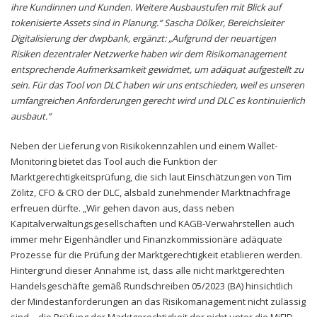
ihre Kundinnen und Kunden. Weitere Ausbaustufen mit Blick auf
tokenisierte Assets sind in Planung.“ Sascha Dölker, Bereichsleiter
Digitalisierung der dwpbank, ergänzt: „Aufgrund der neuartigen
Risiken dezentraler Netzwerke haben wir dem Risikomanagement
entsprechende Aufmerksamkeit gewidmet, um adäquat aufgestellt zu
sein. Für das Tool von DLC haben wir uns entschieden, weil es unseren
umfangreichen Anforderungen gerecht wird und DLC es kontinuierlich
ausbaut.“
Neben der Lieferung von Risikokennzahlen und einem Wallet-
Monitoring bietet das Tool auch die Funktion der
Marktgerechtigkeitsprüfung, die sich laut Einschätzungen von Tim
Zölitz, CFO & CRO der DLC, alsbald zunehmender Marktnachfrage
erfreuen dürfte. „Wir gehen davon aus, dass neben
Kapitalverwaltungsgesellschaften und KAGB-Verwahrstellen auch
immer mehr Eigenhändler und Finanzkommissionäre adäquate
Prozesse für die Prüfung der Marktgerechtigkeit etablieren werden.
Hintergrund dieser Annahme ist, dass alle nicht marktgerechten
Handelsgeschäfte gemäß Rundschreiben 05/2023 (BA) hinsichtlich
der Mindestanforderungen an das Risikomanagement nicht zulässig
sind – die Prüfung der Marktgerechtigkeit der nicht unter die MiFID