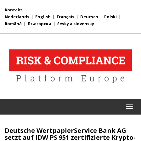
Kontakt
Nederlands
|
English
|
Français
|
Deutsch
|
Polski
|
Română
|
Български
|
česky a slovensky
Togg
navi
Deutsche WertpapierService Bank AG
setzt auf IDW PS 951 zertifizierte Krypto-