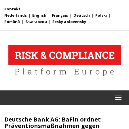
Kontakt
Nederlands
|
English
|
Français
|
Deutsch
|
Polski
|
Română
|
Български
|
česky a slovensky
Togg
navi
Deutsche Bank AG: BaFin ordnet
Präventionsmaßnahmen gegen